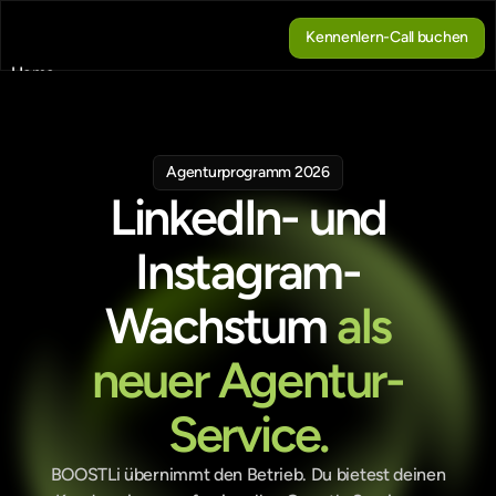
Kennenlern-Call buchen
Kennenlern-Call buchen
Home
Blog
Contact
About
Agenturprogramm 2026
Book a call
LinkedIn- und
Book a call
Instagram-
Wachstum
als
neuer Agentur-
Service.
 BOOSTLi übernimmt den Betrieb. Du bietest deinen 