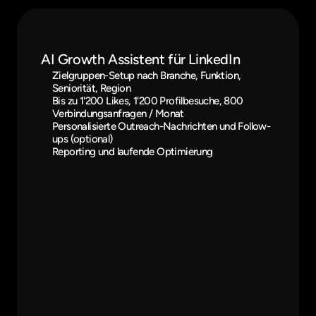
BOOSTLi deckt LinkedIn und Instagram ab. Die Kunden 
buchen bei der Agentur.
AI Growth Assistent für LinkedIn
Zielgruppen-Setup nach Branche, Funktion, 
Seniorität, Region
Bis zu 1'200 Likes, 1'200 Profilbesuche, 800 
Verbindungsanfragen / Monat
Personalisierte Outreach-Nachrichten und Follow-
ups (optional)
Reporting und laufende Optimierung
AI Growth Assistent für In
Zielgruppen-Research nach Standort,
Wettbewerbern
200-500 tägliche organische Interak
Story Views, Follows)
Optionale Willkommensnachricht an
Monatliche Auswertung und Zielgru
Anpassung