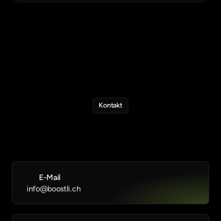
Kontakt
Klingt
interessant?
In
einem
kurzen
Gespräch
klären
wir,
ob
das
Agenturprogramm
zu
euch
passt.
E-Mail
info@boostli.ch