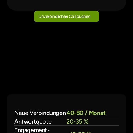
Unverbindlichen Call buchen
Unverbindlichen Call buchen
Ergebnisse
Das liefert BOOSTLi für deine
Kunden
Durchschnittswerte über alle aktiven Accounts.
Neue Verbindungen
40-80 / Monat
Antwortquote
20-35 %
Engagement-