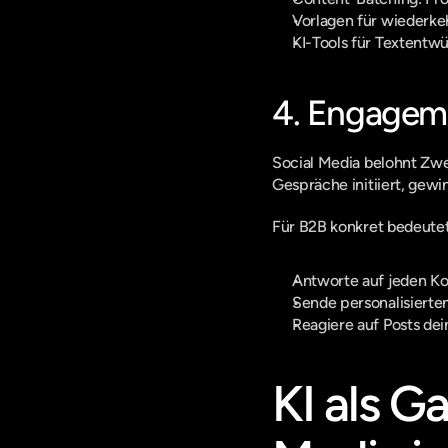
Vorlagen für wiederke
KI-Tools für Textentwü
4. Engageme
Social Media belohnt Zwe
Gespräche initiiert, gewi
Für B2B konkret bedeutet
Antworte auf jeden Ko
Sende personalisierte
Reagiere auf Posts de
KI als G