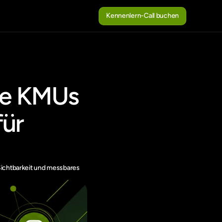
Kennenlern-Call buchen
Kennenlern-Call buchen
ie KMUs 
ür 
Sichtbarkeit und messbares 