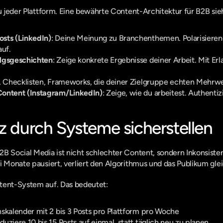
zu jeder Plattform. Eine bewährte Content-Architektur für B2B sieh
sts (LinkedIn)
: Deine Meinung zu Branchenthemen. Polarisierend,
auf.
olgsgeschichten
: Zeige konkrete Ergebnisse deiner Arbeit. Mit Er
s, Checklisten, Frameworks, die deiner Zielgruppe echten Mehrwe
Content (Instagram/LinkedIn)
: Zeige, wie du arbeitest. Authentiz
nz durch Systeme sicherstellen
2B Social Media ist nicht schlechter Content, sondern Inkonsiste
i Monate pausiert, verliert den Algorithmus und das Publikum glei
tent-System auf. Das bedeutet:
skalender mit 2 bis 3 Posts pro Plattform pro Woche
uziere 10 bis 15 Posts auf einmal, statt täglich neu zu planen