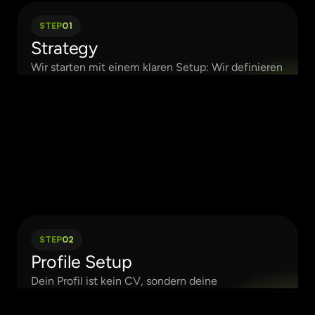
STEP
01
Strategy
Wir starten mit einem klaren Setup: Wir definieren 
deine Ziele und Zielgruppen, entwickeln eine 
Content-Strategie inklusive Keyword-Research 
und leiten daraus eine AI-gestützte Strategie ab. 
Auf Basis von Zahlen, Daten und Fakten erkennen 
wir, was in deinem Markt funktioniert – und 
richten die Umsetzung pragmatisch an deinen 
vorhandenen Ressourcen aus.
STEP
02
Profile Setup
Dein Profil ist kein CV, sondern deine 
Positionierung. Wir optimieren das Company 
Profile, bauen parallel Personal Brands im 