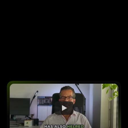
Kanton Zürich
Sicherheitsdirektion
"Unser Produkt ist ziemlich technisch – Energie, 
Daten, AI… das versteht nicht jeder auf Anhieb. 
BOOSTLi hat uns geholfen, genau die richtigen 
Menschen auf LinkedIn anzusprechen. Wir 
generieren jetzt regelmässig Termine mit 
spannenden Kontakten aus unserer Branche – 
Leute, die wirklich relevant sind."
Dr. Christian Dollfus
CEEX (Startup)