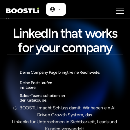
Home
Blog
LinkedIn that works
Contact
About
for your company
Book a call
Book a call
Deine Company Page bringt keine Reichweite.
Deine Posts laufen
ins Leere.
Sales-Teams scheitern an
der Kaltakquise.
👉 BOOSTLi macht Schluss damit. Wir haben ein AI-
Driven Growth System, das 
LinkedIn für Unternehmen in Sichtbarkeit, Leads und 
Kunden verwandelt.