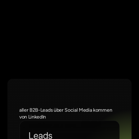
Warum LinkedIn unverzichtbar ist
Fokus auf das, was zählt: höchster B2B-Leadanteil,
breite Nutzung, messbare Leadqualität.
60
%
aller B2B-Leads über Social Media kommen 
von LinkedIn