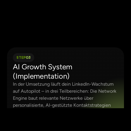
Unternehmen auf – Gründer:innen, 
Führungskräfte und Sales-Teams, die echte 
Reichweite erzeugen – und stellen sicher, dass 
alle Einstellungen korrekt gesetzt sind, damit 
Sichtbarkeit, Sicherheit und Messbarkeit stimmen.
STEP
03
AI Growth System 
(Implementation)
In der Umsetzung läuft dein LinkedIn-Wachstum 
auf Autopilot – in drei Teilbereichen: Die Network 
Engine baut relevante Netzwerke über 
personalisierte, AI-gestützte Kontaktstrategien 
auf. Der Reputation Builder sorgt für wirksamen 
Content: Wir analysieren Themen und Trends, 
formulieren Posts klar, tracken die Performance 