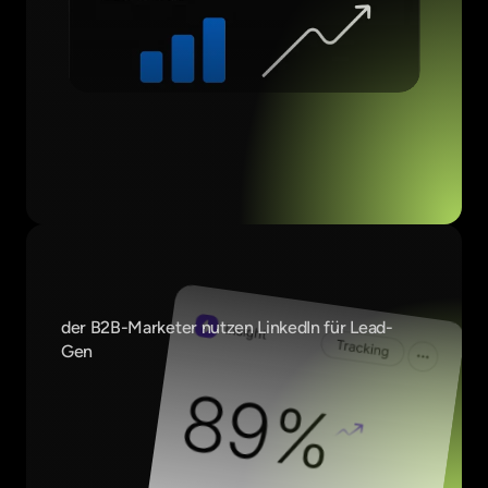
69
%
der B2B-Marketer nutzen LinkedIn für Lead-
Gen