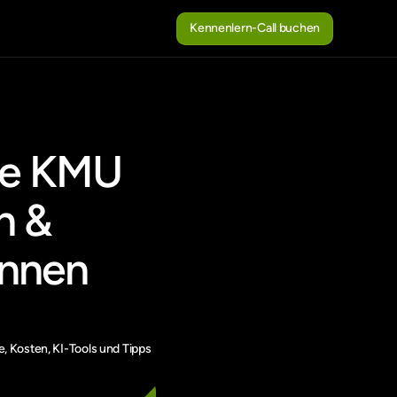
Kennenlern-Call buchen
Kennenlern-Call buchen
ie KMU 
 & 
nnen 
 Kosten, KI-Tools und Tipps 