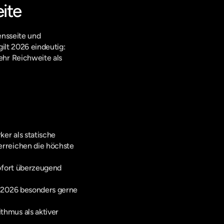
ite
nsseite und 
vernachlässigen die persönlichen Profile der Gründer und Geschäftsführung. Auf LinkedIn gilt 2026 eindeutig: 
hr Reichweite als 
er als statische 
rreichen die höchste 
sofort überzeugend 
 2026 besonders gerne 
hmus als aktiver 