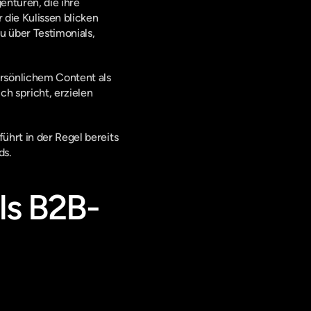
nturen, die ihre 
die Kulissen blicken 
 über Testimonials, 
rsönlichem Content als 
h spricht, erzielen 
hrt in der Regel bereits 
ds.
ls B2B-