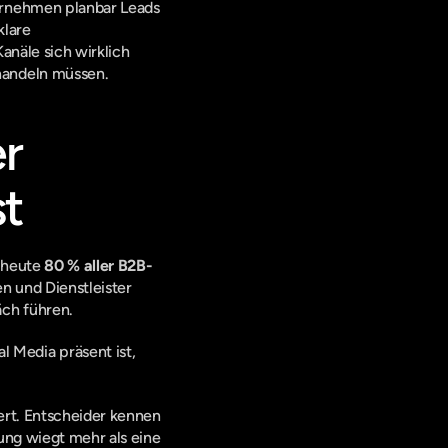
ernehmen planbar Leads 
lare 
anäle sich wirklich 
handeln müssen.
r 
st
 heute 
80 % aller B2B-
n und Dienstleister 
äch führen.
Media präsent ist, 
ert. Entscheider kennen 
ng wiegt mehr als eine 