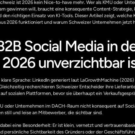
Schweiz ist 2026 kein Nice-to-have mehr. Wer als KMU oder Unt
am gewinnen will, braucht eine konsequente Content-Strategie, k
den richtigen Einsatz von KI-Tools. Dieser Artikel zeigt, welche K
hmus 2026 funktioniert und warum Schweizer Unternehmen jetzt 
B Social Media in de
2026 unverzichtbar i
klare Sprache: LinkedIn generiert laut 
LaGrowthMachine (2026)
 Gleichzeitig recherchieren Schweizer Entscheider ihre Lieferante
uf sozialen Plattformen, bevor sie überhaupt ein Verkaufsgespr
MU oder Unternehmen im DACH-Raum nicht konsequent auf Social 
n still und leise an Mitbewerber, die sichtbar sind.
abei eine Besonderheit: Er ist klein, vernetzt und vertrauensbasi
nd persönliche Sichtbarkeit des Gründers oder der Geschäftsführu