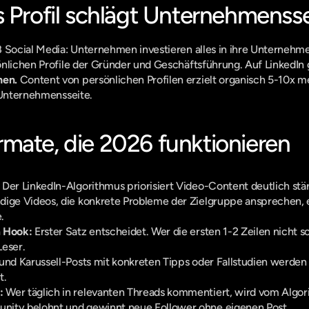
s Profil schlägt Unternehmensse
B Social Media: Unternehmen investieren alles in ihre Unternehme
hen.
 Content von persönlichen Profilen erzielt organisch 5-10x me
r Unternehmensseite.
mate, die 2026 funktionieren
 Der LinkedIn-Algorithmus priorisiert Video-Content deutlich stärk
dige Videos, die konkrete Probleme der Zielgruppe ansprechen, e
.
m Hook:
 Erster Satz entscheidet. Wer die ersten 1-2 Zeilen nicht 
Leser.
und Karussell-Posts mit konkreten Tipps oder Fallstudien werden
t.
:
 Wer täglich in relevanten Threads kommentiert, wird vom Algorit
nity belohnt und gewinnt neue Follower ohne eigenen Post.