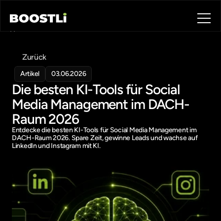
Home
Blog
Zurück
Contact
About
Artikel
03.06.2026
Die besten KI-Tools für Social 
Book a call
Book a call
Media Management im DACH-
Raum 2026
Entdecke die besten KI-Tools für Social Media Management im 
DACH-Raum 2026. Spare Zeit, gewinne Leads und wachse auf 
LinkedIn und Instagram mit KI.