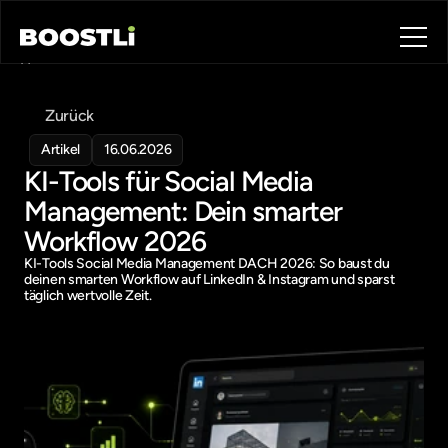
Home
Blog
Zurück
Contact
About
Artikel
16.06.2026
KI-Tools für Social Media 
Book a call
Book a call
Management: Dein smarter 
Workflow 2026
KI-Tools Social Media Management DACH 2026: So baust du 
deinen smarten Workflow auf LinkedIn & Instagram und sparst 
täglich wertvolle Zeit.