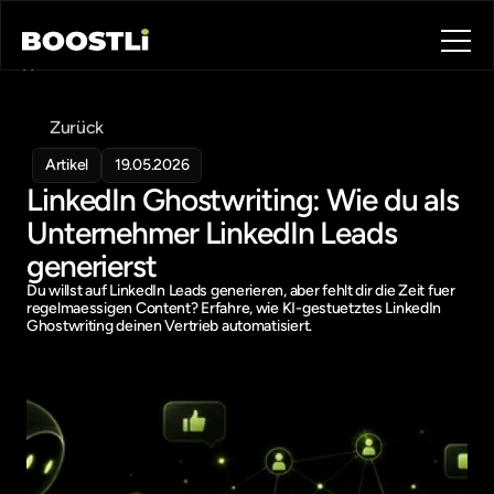
Home
Blog
Zurück
Contact
About
Artikel
19.05.2026
LinkedIn Ghostwriting: Wie du als 
Book a call
Book a call
Unternehmer LinkedIn Leads 
generierst
Du willst auf LinkedIn Leads generieren, aber fehlt dir die Zeit fuer 
regelmaessigen Content? Erfahre, wie KI-gestuetztes LinkedIn 
Ghostwriting deinen Vertrieb automatisiert.