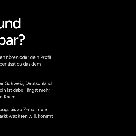
und 
bar?
n hören oder dein Profil 
überlässt du das dem 
er Schweiz, Deutschland 
In ist dabei längst mehr 
gen Raum.
eugt bis zu 7-mal mehr 
rkt wachsen will, kommt 