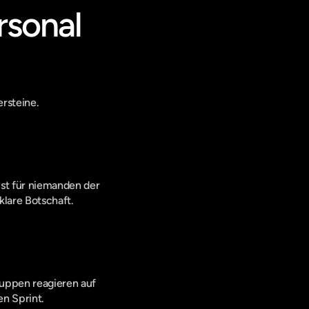
sonal 
ersteine.
ist für niemanden der 
klare Botschaft.
uppen reagieren auf 
en Sprint.