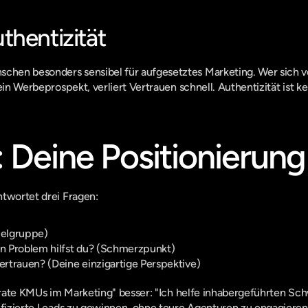
thentizität
en besonders sensibel für aufgesetztes Marketing. Wer sich ver
ein Werbeprospekt, verliert Vertrauen schnell. Authentizität ist kei
1: Deine Positionierung
ntwortet drei Fragen:
ielgruppe)
n Problem hilfst du? (Schmerzpunkt)
vertrauen? (Deine einzigartige Perspektive)
berate KMUs im Marketing" besser: "Ich helfe inhabergeführten Sc
ifizierte Leads zu gewinnen, ohne teure Agenturen zu engagieren