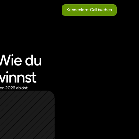
Kennenlern-Call buchen
Kennenlern-Call buchen
Wie du 
winnst
ren 2026 ablöst.