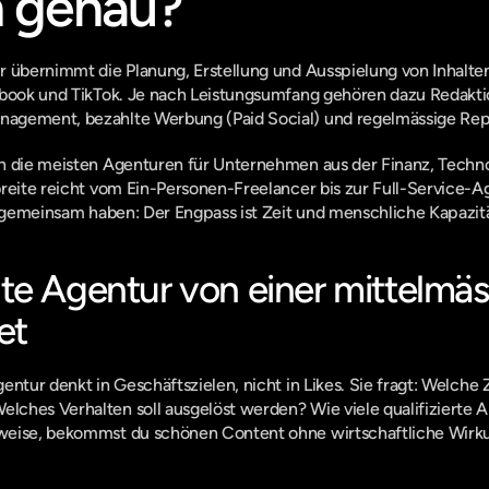
h genau?
r übernimmt die Planung, Erstellung und Ausspielung von Inhalten
ebook und TikTok. Je nach Leistungsumfang gehören dazu Redakti
agement, bezahlte Werbung (Paid Social) und regelmässige Rep
n die meisten Agenturen für Unternehmen aus der Finanz, Techno
breite reicht vom Ein-Personen-Freelancer bis zur Full-Service-A
e gemeinsam haben: Der Engpass ist Zeit und menschliche Kapazitä
te Agentur von einer mittelmäs
et
ntur denkt in Geschäftszielen, nicht in Likes. Sie fragt: Welche Z
hes Verhalten soll ausgelöst werden? Wie viele qualifizierte Anf
weise, bekommst du schönen Content ohne wirtschaftliche Wirk